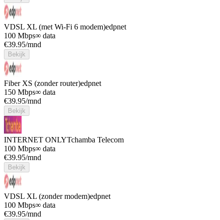
VDSL XL (met Wi-Fi 6 modem)
edpnet
100 Mbps
∞ data
€
39.95
/mnd
Bekijk
Fiber XS (zonder router)
edpnet
150 Mbps
∞ data
€
39.95
/mnd
Bekijk
INTERNET ONLY
Tchamba Telecom
100 Mbps
∞ data
€
39.95
/mnd
Bekijk
VDSL XL (zonder modem)
edpnet
100 Mbps
∞ data
€
39.95
/mnd