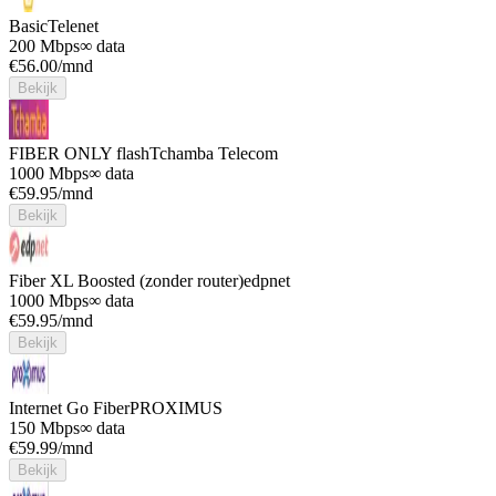
Basic
Telenet
200 Mbps
∞ data
€
56.00
/mnd
Bekijk
FIBER ONLY flash
Tchamba Telecom
1000 Mbps
∞ data
€
59.95
/mnd
Bekijk
Fiber XL Boosted (zonder router)
edpnet
1000 Mbps
∞ data
€
59.95
/mnd
Bekijk
Internet Go Fiber
PROXIMUS
150 Mbps
∞ data
€
59.99
/mnd
Bekijk