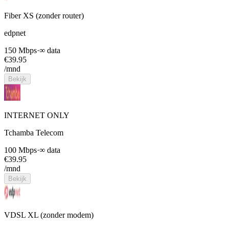
Fiber XS (zonder router)
edpnet
150 Mbps
·
∞ data
€
39.95
/mnd
Bekijk
INTERNET ONLY
Tchamba Telecom
100 Mbps
·
∞ data
€
39.95
/mnd
Bekijk
VDSL XL (zonder modem)