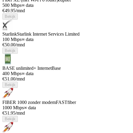
500 Mbps
∞ data
€
49.95
/mnd
Bekijk
Starlink
Starlink Internet Services Limited
100 Mbps
∞ data
€
50.00
/mnd
Bekijk
BASE unlimited+ Internet
Base
400 Mbps
∞ data
€
51.00
/mnd
Bekijk
FIBER 1000 zonder modem
FASTfiber
1000 Mbps
∞ data
€
51.95
/mnd
Bekijk