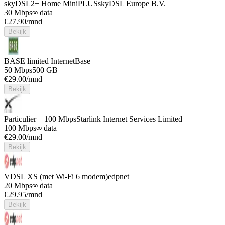
skyDSL2+ Home MiniPLUS
skyDSL Europe B.V.
30 Mbps
∞ data
€
27.90
/mnd
Bekijk
BASE limited Internet
Base
50 Mbps
500 GB
€
29.00
/mnd
Bekijk
Particulier – 100 Mbps
Starlink Internet Services Limited
100 Mbps
∞ data
€
29.00
/mnd
Bekijk
VDSL XS (met Wi-Fi 6 modem)
edpnet
20 Mbps
∞ data
€
29.95
/mnd
Bekijk