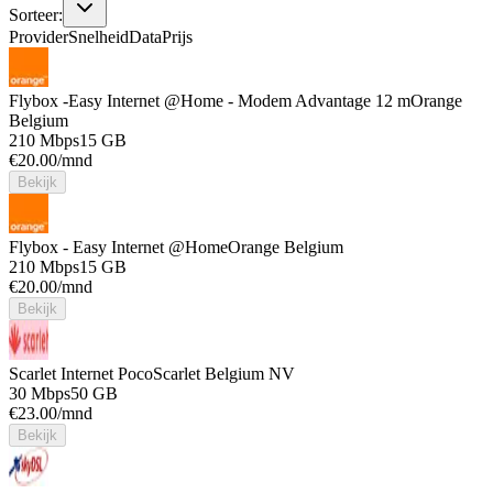
Sorteer:
Provider
Snelheid
Data
Prijs
Flybox -Easy Internet @Home - Modem Advantage 12 m
Orange
Belgium
210 Mbps
15 GB
€
20.00
/mnd
Bekijk
Flybox - Easy Internet @Home
Orange Belgium
210 Mbps
15 GB
€
20.00
/mnd
Bekijk
Scarlet Internet Poco
Scarlet Belgium NV
30 Mbps
50 GB
€
23.00
/mnd
Bekijk