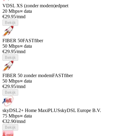
VDSL XS (zonder modem)
edpnet
20 Mbps
∞ data
€
29.95
/mnd
Bekijk
FIBER 50
FASTfiber
50 Mbps
∞ data
€
29.95
/mnd
Bekijk
FIBER 50 zonder modem
FASTfiber
50 Mbps
∞ data
€
29.95
/mnd
Bekijk
skyDSL2+ Home MaxiPLUS
skyDSL Europe B.V.
75 Mbps
∞ data
€
32.90
/mnd
Bekijk