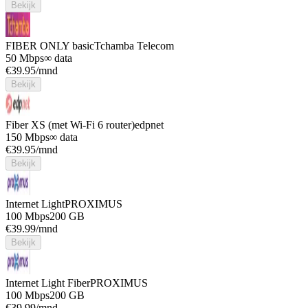
Bekijk
FIBER ONLY basic
Tchamba Telecom
50 Mbps
∞ data
€
39.95
/mnd
Bekijk
Fiber XS (met Wi-Fi 6 router)
edpnet
150 Mbps
∞ data
€
39.95
/mnd
Bekijk
Internet Light
PROXIMUS
100 Mbps
200 GB
€
39.99
/mnd
Bekijk
Internet Light Fiber
PROXIMUS
100 Mbps
200 GB
€
39.99
/mnd