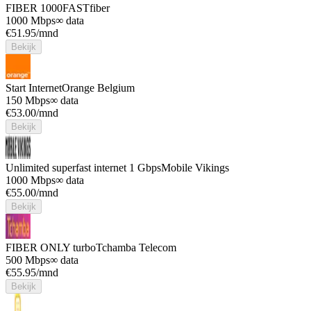
FIBER 1000
FASTfiber
1000 Mbps
∞ data
€
51.95
/mnd
Bekijk
Start Internet
Orange Belgium
150 Mbps
∞ data
€
53.00
/mnd
Bekijk
Unlimited superfast internet 1 Gbps
Mobile Vikings
1000 Mbps
∞ data
€
55.00
/mnd
Bekijk
FIBER ONLY turbo
Tchamba Telecom
500 Mbps
∞ data
€
55.95
/mnd
Bekijk