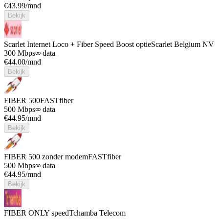
€
43.99
/mnd
Bekijk
Scarlet Internet Loco + Fiber Speed Boost optie
Scarlet Belgium NV
300 Mbps
∞ data
€
44.00
/mnd
Bekijk
FIBER 500
FASTfiber
500 Mbps
∞ data
€
44.95
/mnd
Bekijk
FIBER 500 zonder modem
FASTfiber
500 Mbps
∞ data
€
44.95
/mnd
Bekijk
FIBER ONLY speed
Tchamba Telecom