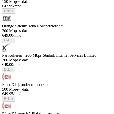
150 Mbps
∞ data
€
47.95
/mnd
Bekijk
Orange Satellite with Nordnet
Nordnet
200 Mbps
∞ data
€
49.00
/mnd
Bekijk
Particulieren - 200 Mbps
Starlink Internet Services Limited
200 Mbps
∞ data
€
49.00
/mnd
Bekijk
Fiber XL (zonder router)
edpnet
500 Mbps
∞ data
€
49.95
/mnd
Bekijk
Fiber XL (met Wi-Fi 6 router)
edpnet