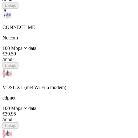
Bekijk
CONNECT ME
Netcom
100 Mbps
·
∞ data
€
39.50
/mnd
Bekijk
VDSL XL (met Wi-Fi 6 modem)
edpnet
100 Mbps
·
∞ data
€
39.95
/mnd
Bekijk