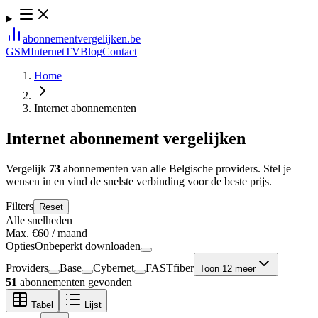
abonnement
vergelijken
.be
GSM
Internet
TV
Blog
Contact
Home
Internet abonnementen
Internet abonnement vergelijken
Vergelijk
73
abonnementen van alle Belgische providers. Stel je
wensen in en vind de snelste verbinding voor de beste prijs.
Filters
Reset
Alle snelheden
Max. €
60
/ maand
Opties
Onbeperkt downloaden
Providers
Base
Cybernet
FASTfiber
Toon 12 meer
51
abonnementen gevonden
Tabel
Lijst