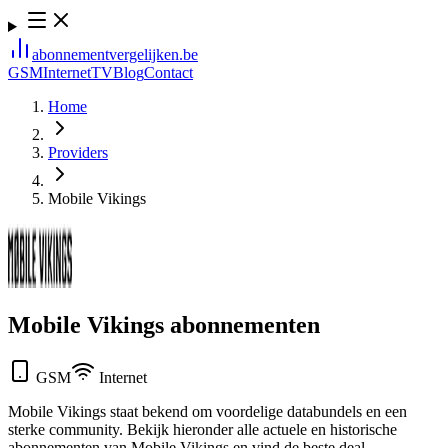
abonnement
vergelijken
.be
GSM
Internet
TV
Blog
Contact
Home
Providers
Mobile Vikings
Mobile Vikings
abonnementen
GSM
Internet
Mobile Vikings staat bekend om voordelige databundels en een
sterke community. Bekijk hieronder alle actuele en historische
abonnementen van Mobile Vikings en vind de beste deal.