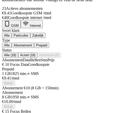
23
Actieve abonnementen
€9.41
Goedkoopste GSM /mnd
€40
Goedkoopste internet /mnd
GSM
Internet
Soort klant
Alle
Particulier
Zakelijk
Type
Alle
Abonnement
Prepaid
Status
Alle (18)
Actief (18)
Historisch (0)
Abonnement
Data
Bellen
Sms
Prijs
€ 10 Focus Data
Goedkoopste
Prepaid
1 GB
1825 min.
∞ SMS
€
9.41
/mnd
Bekijk
Abonnement €10 (8 GB + 150min)
Abonnement
8 GB
1950 min.
∞ SMS
€
10.00
/mnd
Bekijk
€ 15 Focus Bellen