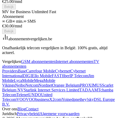
€
25.00
/mnd
Bekijk
MV for Business Unlimited Fast
Abonnement
∞ GB
∞ min.
∞ SMS
€
30.00
/mnd
Bekijk
abonnement
vergelijken
.be
Onafhankelijk telecom vergelijken in België. 100% gratis, altijd
actueel.
Vergelijken
GSM abonnementen
Internet abonnementen
TV
abonnementen
Providers
Base
Carrefour Mobile
Cybernet
Cybernet
International
DIGI
Ello Mobile
FASTfiber
IP Telecom
Jim
Mobile
LycaMobile
Mega
Mobile
Vikings
Neibo
Netcom
Nordnet
Orange Belgium
PROXIMUS
Scarlet
Belgium NV
Starlink Internet Services Limited
TADAAM
Tchamba
Telecom
Telenet
UNDO
United
Telecom
VOO
VOObusiness
X2com
Yoin
edpnet
hey!
skyDSL Europe
B.V.
Over ons
Blog
Contact
Juridisch
Privacybeleid
Algemene voorwaarden