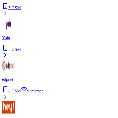
5
GSM
Yoin
5
GSM
edpnet
8
GSM
9
internet