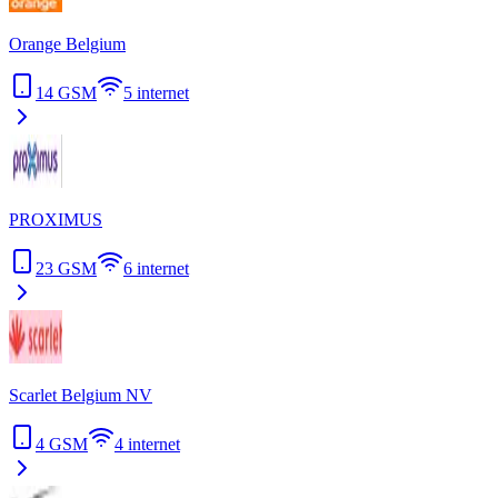
Orange Belgium
14
GSM
5
internet
PROXIMUS
23
GSM
6
internet
Scarlet Belgium NV
4
GSM
4
internet