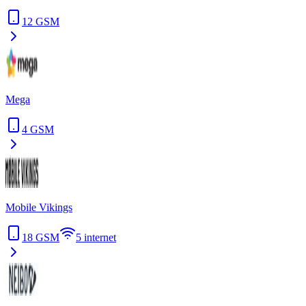
12
GSM
Mega
4
GSM
Mobile Vikings
18
GSM
5
internet