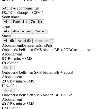
5
Actieve abonnementen
€8.25
Goedkoopste GSM /mnd
Soort klant
Alle
Particulier
Zakelijk
Type
Alle
Abonnement
Prepaid
Status
Alle (5)
Actief (5)
Historisch (0)
Abonnement
Data
Bellen
Sms
Prijs
Onbeperkt bellen en SMS binnen BE + 8GB
Goedkoopste
Abonnement
8 GB
∞ min.
∞ SMS
€
8.25
/mnd
Bekijk
Onbeperkt bellen en SMS binnen BE + 20GB
Abonnement
20 GB
∞ min.
∞ SMS
€
13.25
/mnd
Bekijk
Onbeperkt bellen en SMS binnen BE + 40Gb
Abonnement
40 GB
∞ min.
∞ SMS
€
23.25
/mnd