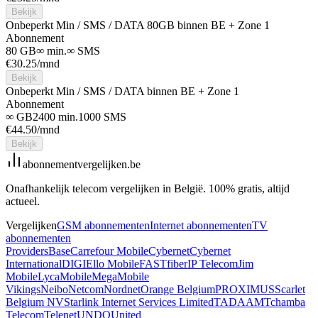
Bekijk
Onbeperkt Min / SMS / DATA 80GB binnen BE + Zone 1
Abonnement
80 GB
∞ min.
∞ SMS
€
30.25
/mnd
Bekijk
Onbeperkt Min / SMS / DATA binnen BE + Zone 1
Abonnement
∞ GB
2400 min.
1000 SMS
€
44.50
/mnd
Bekijk
abonnement
vergelijken
.be
Onafhankelijk telecom vergelijken in België. 100% gratis, altijd
actueel.
Vergelijken
GSM abonnementen
Internet abonnementen
TV
abonnementen
Providers
Base
Carrefour Mobile
Cybernet
Cybernet
International
DIGI
Ello Mobile
FASTfiber
IP Telecom
Jim
Mobile
LycaMobile
Mega
Mobile
Vikings
Neibo
Netcom
Nordnet
Orange Belgium
PROXIMUS
Scarlet
Belgium NV
Starlink Internet Services Limited
TADAAM
Tchamba
Telecom
Telenet
UNDO
United