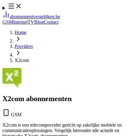
abonnement
vergelijken
.be
GSM
Internet
TV
Blog
Contact
Home
Providers
X2com
X2com
abonnementen
GSM
X2com is een telecomprovider gericht op zakelijke mobiele en
communicatieoplossingen. Vergelijk hieronder alle actuele en
historische X2com-abonnementen.