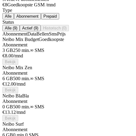
€8
Goedkoopste GSM /mnd
Type
Alle
Abonnement
Prepaid
Status
Alle (9)
Actief (9)
Historisch (0)
Abonnement
Data
Bellen
Sms
Prijs
Neibo Mix Budget
Goedkoopste
Abonnement
3 GB
250 min.
∞ SMS
€
8.00
/mnd
Bekijk
Neibo Mix Zen
Abonnement
6 GB
500 min.
∞ SMS
€
12.00
/mnd
Bekijk
Neibo BlaBla
Abonnement
0 GB
500 min.
∞ SMS
€
13.12
/mnd
Bekijk
Neibo Surf
Abonnement
6 GB
0 min.
0 SMS