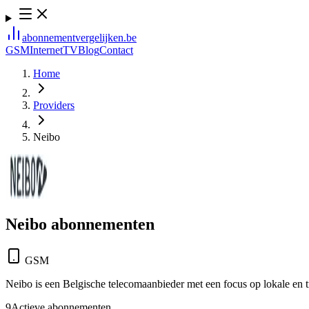
abonnement
vergelijken
.be
GSM
Internet
TV
Blog
Contact
Home
Providers
Neibo
Neibo
abonnementen
GSM
Neibo is een Belgische telecomaanbieder met een focus op lokale en t
9
Actieve abonnementen